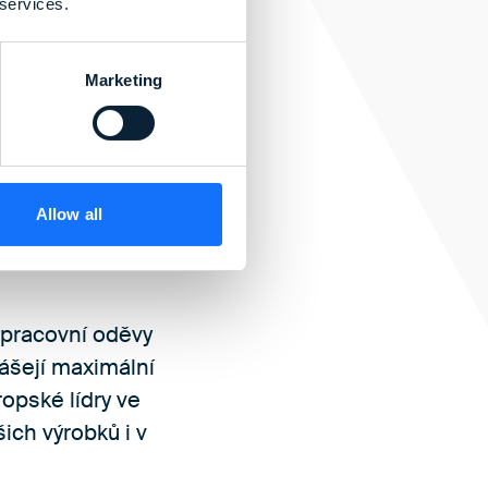
 services.
Marketing
výrobců
Allow all
 pracovní oděvy
nášejí maximální
ropské lídry ve
ich výrobků i v