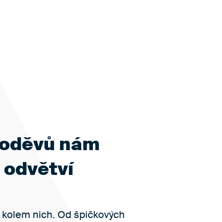
h oděvů nám
 odvětví
dí kolem nich. Od špičkových