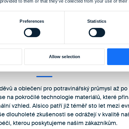
 provided to them or that they’ve collected from your use of their
Preferences
Statistics
 je jedním z největších 
Allow selection
vních oděvů v Evropě.
ěvů a oblečení pro potravinářský průmysl až po
e na pokročilé technologie materiálů, které při
lní vzhled. Alsico patří již téměř sto let mezi ev
 dlouholeté zkušenosti se odrážejí v kvalitě naš
 péči, kterou poskytujeme našim zákazníkům.