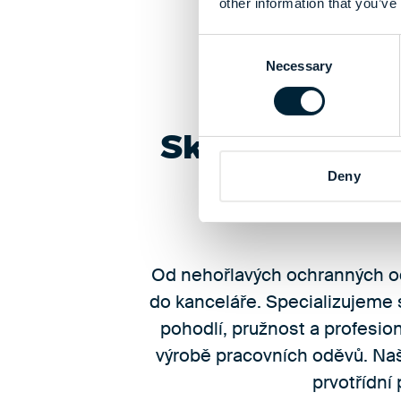
other information that you’ve
Consent
Necessary
Selection
Skupina Alsico
Deny
praco
Od nehořlavých ochranných od
do kanceláře. Specializujeme s
pohodlí, pružnost a profesioná
výrobě pracovních oděvů. Naše
prvotřídní