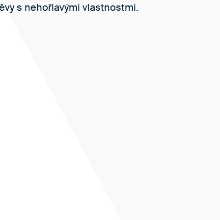
ěvy s nehořlavými vlastnostmi.
Chráníme pracovníky
ež 50 let
Téměř sto let se věnujeme vývoji pracovní
 Díky našim
svým nositelům maximální ochranu. Ochr
hranu vašeho
děláme. Máme ji v DNA – a vždy tomu tak
Ochranné oděvy