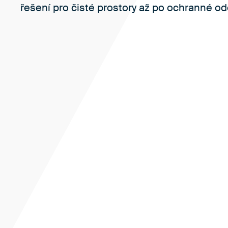
řešení pro čisté prostory až po ochranné od
Chráníme vaše prostředí
Naše specializovaná divize pro čisté prostory má více n
zkušeností s vývojem oděvů pro kontrolu kontaminace.
odborným znalostem pomáháme zajistit maximální oc
kontrolovaného prostředí.
Oděvy pro kontrolu kontaminace