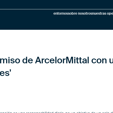
entornos
sobre nosotros
nuestras op
miso de ArcelorMittal con 
es'