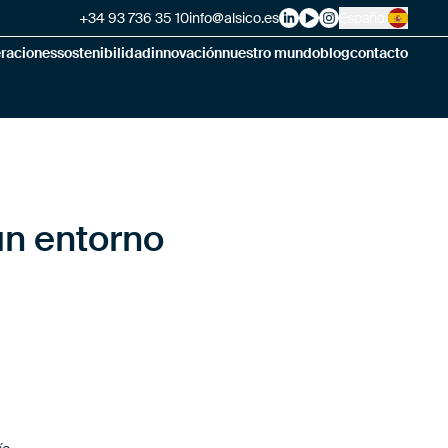
+34 93 736 35 10
info@alsico.es
Español
Alsico on LinkedIn
Alsico on YouTube
Alsico on Instag
eraciones
sostenibilidad
innovación
nuestro mundo
blog
contacto
un entorno