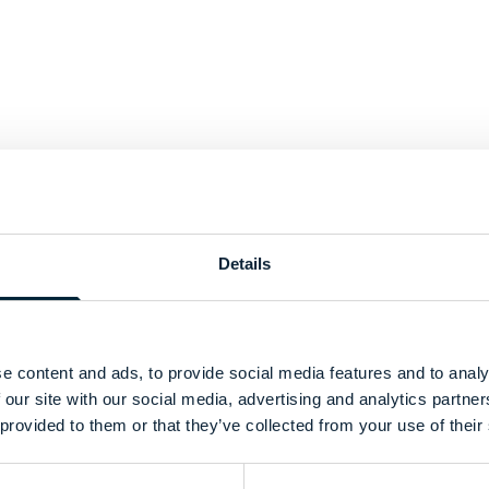
a prioridad, es una forma de trabajar para cada
ltiples riesgos a diario. Proteger a nuestra
a formación correcta. Colaborar con Alsico nos
stuario laboral, adaptadas a cada riesgo y a cad
Details
edida que adoptamos tiene un único objetivo:
e content and ads, to provide social media features and to analy
 our site with our social media, advertising and analytics partn
 Sainte-Agathe, ArcelorMittal
 provided to them or that they’ve collected from your use of their
en ArcelorMittal