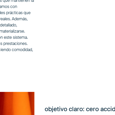
s que mantienen la
ntamos con
des prácticas que
reales. Además,
detallado,
materializarse.
n este sistema.
us prestaciones.
eciendo comodidad,
objetivo claro: cero acc