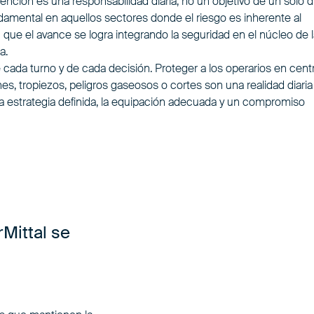
ención es una responsabilidad diaria, no un objetivo de un solo d
amental en aquellos sectores donde el riesgo es inherente al
ue el avance se logra integrando la seguridad en el núcleo de l
a.
e cada turno y de cada decisión. Proteger a los operarios en cent
, tropiezos, peligros gaseosos o cortes son una realidad diaria
 estrategia definida, la equipación adecuada y un compromiso
rMittal se