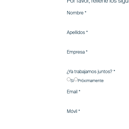
Por favor, rellene los si
Nombre
*
Apellidos
*
Empresa
*
¿Ya trabajamos juntos?
*
Si
Próximamente
Email
*
Móvil
*