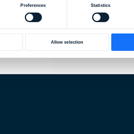
Preferences
Statistics
o. A todos
𝙞𝙖𝙣𝙯𝙖.
Allow selection