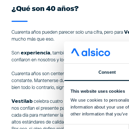
¿Qué son 40 años?
Cuarenta años pueden parecer solo una cifra, pero para 𝗩𝗲𝘀
mucho más que eso.
Son 𝗲𝘅𝗽𝗲𝗿𝗶𝗲𝗻𝗰𝗶𝗮, también 𝗮𝗽𝗿𝗲𝗻𝗱𝗶𝘇𝗮𝗷𝗲. Son los p
confiaron en nosotros y los que siguen haciéndolo hoy.
Consent
Cuarenta años son centenares de proyectos, de investigac
constante. Mantenerse durante cuarenta años no significa 
bien todo lo contrario, significa 𝘀𝗲𝗴𝘂𝗶𝗿 𝗲𝘃𝗼𝗹𝘂𝗰𝗶𝗼𝗻𝗮𝗻𝗱𝗼.
This website uses cookies
We use cookies to personalis
𝗩𝗲𝘀𝘁𝗶𝗹𝗮𝗯 celebra cuatro décadas reafirmando su com
information about your use of
nos confían el presente para anticiparse al mañana. Con q
other information that you’ve
cada día para mantener la integridad de sus procesos y fab
altos estándares de calidad.
Consent
Por eso, si algo define realmente estos 40 años es la 𝗰𝗼𝗻𝗳