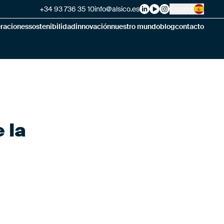
+34 93 736 35 10
info@alsico.es
Español
Alsico on LinkedIn
Alsico on YouTube
Alsico on Instag
eraciones
sostenibilidad
innovación
nuestro mundo
blog
contacto
 la