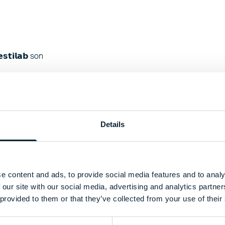
𝘁𝗶𝗹𝗮𝗯 son
rimeros clientes que
Details
iones y evolución
mirar atrás, más
e content and ads, to provide social media features and to analy
promiso con quienes
 our site with our social media, advertising and analytics partn
uienes trabajan
 provided to them or that they’ve collected from your use of their
ricar bajo los más
𝗮𝗻𝘇𝗮 de clientes,