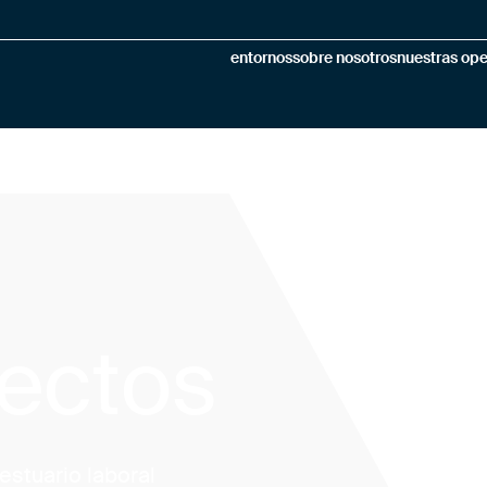
entornos
sobre nosotros
nuestras op
rectos
estuario laboral