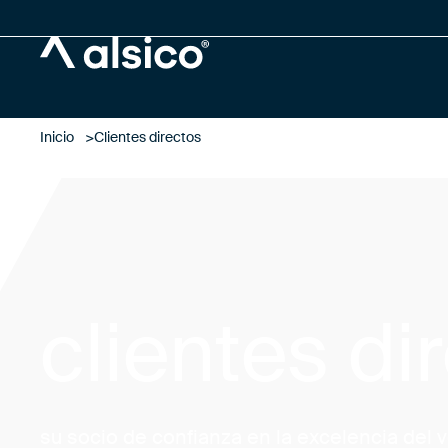
Alsico
Inicio
Clientes directos
clientes di
su socio de confianza en la excelencia del v