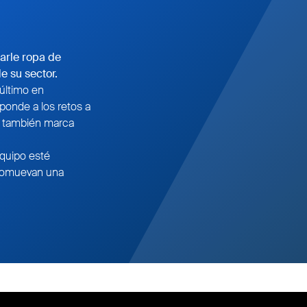
arle ropa de
e su sector.
último en
sponde a los retos a
e también marca
equipo esté
promuevan una