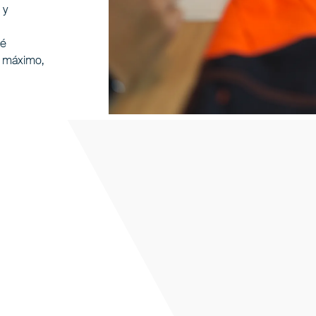
 y
té
l máximo,