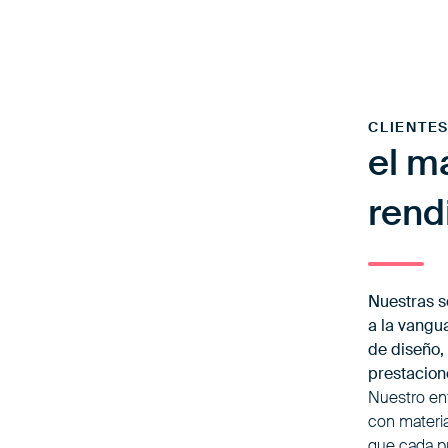
CLIENTES
el m
rend
Nuestras s
a la vangu
de diseño,
prestacion
Nuestro en
con materia
que cada p