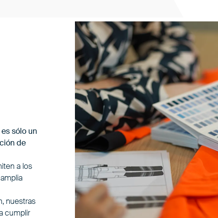
 es sólo un
ación de
ten a los
 amplia
n, nuestras
a cumplir