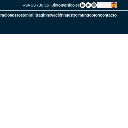
+34 93 736 35 10
info@alsico.es
Español
Alsico on LinkedIn
Alsico on YouTube
Alsico on Instag
eraciones
sostenibilidad
innovación
nuestro mundo
blog
contacto