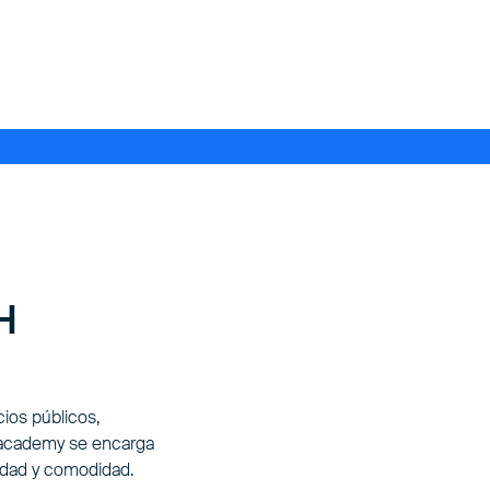
H
ios públicos,
a academy se encarga
cidad y comodidad.