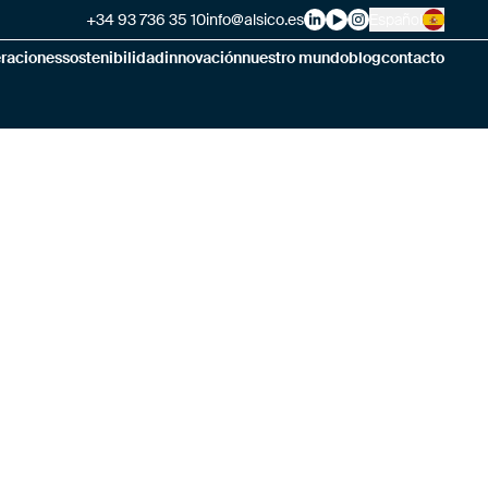
+34 93 736 35 10
info@alsico.es
Español
Alsico on LinkedIn
Alsico on YouTube
Alsico on Instag
eraciones
sostenibilidad
innovación
nuestro mundo
blog
contacto