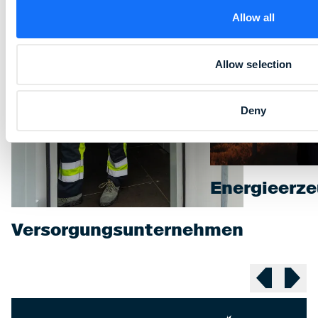
Allow all
Allow selection
Deny
Energieerz
Versorgungsunternehmen
Previous sl
Next 