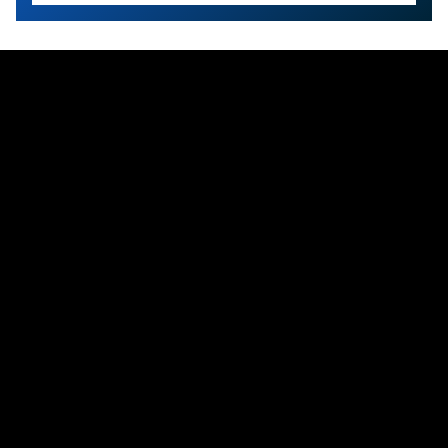
Warum Kibo herausragt
Kibo-Arbeitskleidung definiert Schutzkleidung neu –
mit modernem Stretchgewebe, das Ihrem Team
volle Bewegungsfreiheit und hohen Tragekomfort
bietet. Sie schützt zuverlässig vor mehreren
Gefahren und bleibt auch nach wiederholten
Industriewäschen leistungsstark. Weiche,
atmungsaktive Materialien halten die Träger trocken
und konzentriert. Kibo liefert Arbeitskleidung, die
mehr leistet als gewöhnlich, und verbindet Flexibilität,