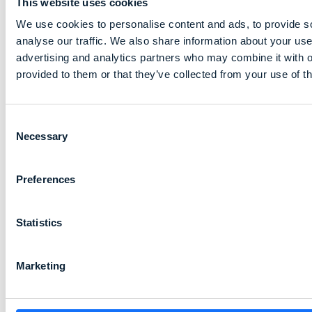
Komfort
This website uses cookies
We use cookies to personalise content and ads, to provide s
analyse our traffic. We also share information about your use 
advertising and analytics partners who may combine it with o
Dank außergewöhnlichem Stretch, hoher Farbbeständigk
provided to them or that they’ve collected from your use of th
Multirisk-Flammschutz bietet unser Kibo-Gewebe mit 
anspruchsvollen Arbeitsumgebung Komfort und Innovati
oder Flammen: Kombiniert mit antistatischem und f
Consent
Necessary
die vielseitigen Ausführungen die Anforderungen von 
Selection
reduzieren gleichzeitig die Umweltbelastung.
Preferences
Statistics
Marketing