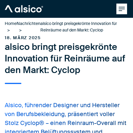
Clos
Alsico
Home
Nachrichten
alsico bringt preisgekrönte Innovation für
Reinräume auf den Markt: Cyclop
18. MÄRZ 2025
alsico bringt preisgekrönte
Innovation für Reinräume auf
den Markt: Cyclop
Alsico, führender Designer und Hersteller
von Berufsbekleidung, präsentiert voller
Stolz
Cyclop®
– einen Reinraum-Overall mit
integriertem Belüftungssystem und