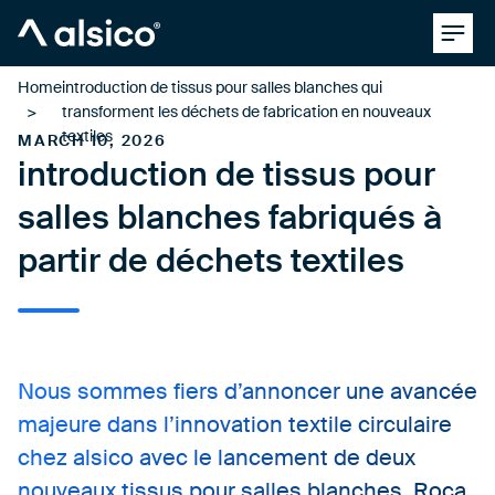
Clos
Alsico
Home
introduction de tissus pour salles blanches qui
transforment les déchets de fabrication en nouveaux
textiles
MARCH 10, 2026
introduction de tissus pour
salles blanches fabriqués à
partir de déchets textiles
Nous sommes fiers d’annoncer une avancée
majeure dans l’innovation textile circulaire
chez alsico avec le lancement de deux
nouveaux tissus pour salles blanches, Roca