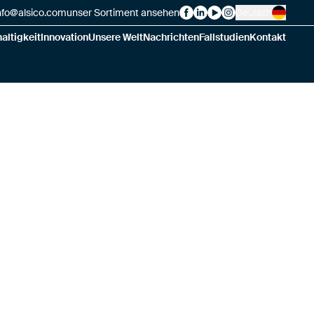
nfo@alsico.com
unser Sortiment ansehen
Deutsch
Alsico on Facebook
Alsico on LinkedIn
Alsico on YouTube
Alsico on Instagr
altigkeit
Innovation
Unsere Welt
Nachrichten
Fallstudien
Kontakt