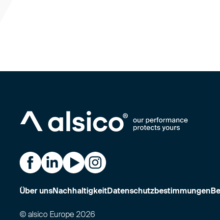
Alsico on Facebook
Alsico on LinkedIn
Alsico on YouTube
Alsico on Instagram
Über uns
Nachhaltigkeit
Datenschutzbestimmungen
Be
© alsico Europe 2026