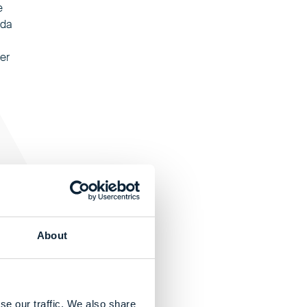
e
 da
er
About
se our traffic. We also share