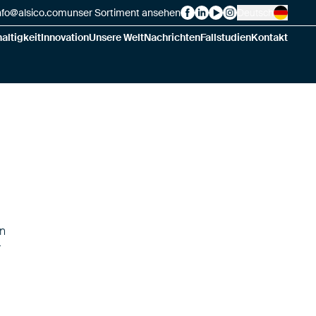
nfo@alsico.com
unser Sortiment ansehen
Deutsch
Alsico on Facebook
Alsico on LinkedIn
Alsico on YouTube
Alsico on Instagr
altigkeit
Innovation
Unsere Welt
Nachrichten
Fallstudien
Kontakt
en
r