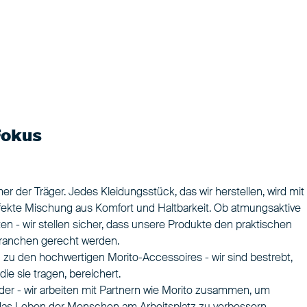
Fokus
 der Träger. Jedes Kleidungsstück, das wir herstellen, wird mit
rfekte Mischung aus Komfort und Haltbarkeit. Ob atmungsaktive
n - wir stellen sicher, dass unsere Produkte den praktischen
Branchen gerecht werden.
n zu den hochwertigen Morito-Accessoires - wir sind bestrebt,
ie sie tragen, bereichert.
ander - wir arbeiten mit Partnern wie Morito zusammen, um
h das Leben der Menschen am Arbeitsplatz zu verbessern.