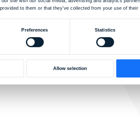
 our site with our social media, advertising and analytics partn
 provided to them or that they’ve collected from your use of their
ine entscheidende Rolle bei der Verbesserung 
Preferences
Statistics
ito, ein weltweit führender Anbieter von Zubehör
ige Knöpfe, Verschlüsse und andere wichtige
arer und benutzerfreundlicher machen.
Allow selection