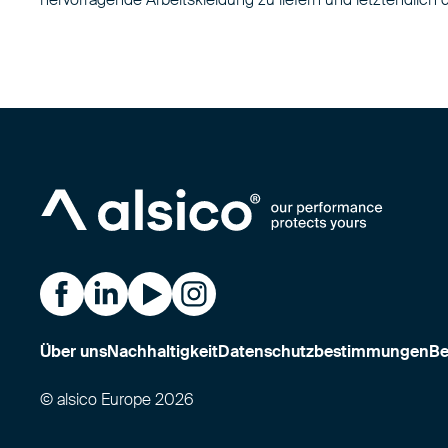
Alsico on Facebook
Alsico on LinkedIn
Alsico on YouTube
Alsico on Instagram
Über uns
Nachhaltigkeit
Datenschutzbestimmungen
Be
© alsico Europe 2026