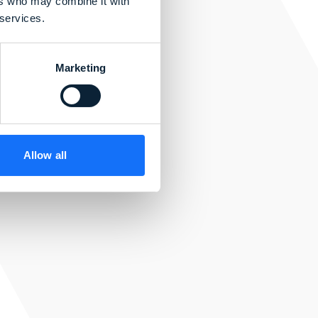
ers who may combine it with
 services.
der
Marketing
Allow all