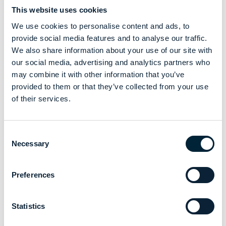
This website uses cookies
We use cookies to personalise content and ads, to
provide social media features and to analyse our traffic.
We also share information about your use of our site with
our social media, advertising and analytics partners who
may combine it with other information that you’ve
provided to them or that they’ve collected from your use
of their services.
Die Auswahl geeigneter Kleidung ist
Consent
Necessary
Selection
nicht nur eine Anforderung, sondern
eine strategische Investition, um die
Preferences
Sicherheit und Effizienz bei der
Installation von Batterien sowie beim
Statistics
Recycling zu gewährleisten.