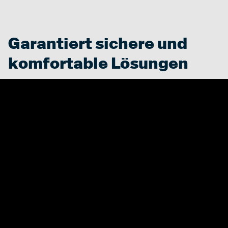
Garantiert sichere und
komfortable Lösungen
Wir haben uns auf die Bereitstellung von Schutzkleidung für
die Elektrifizierungsindustrie spezialisiert, die sowohl
Sicherheit als auch Komfort während des gesamten
Produktionsprozesses bietet. Wenn Sie sich für alsico
entscheiden, entscheiden Sie sich für den Seelenfrieden
Ihrer Mitarbeiter.
Entdecken Sie unsere Lösungen