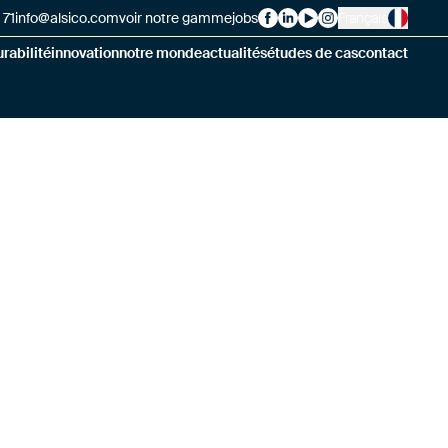
 71
info@alsico.com
voir notre gamme
jobs
Français
Alsico on Facebook
Alsico on LinkedIn
Alsico on YouTube
Alsico on Instag
rabilité
innovation
notre monde
actualités
études de cas
contact