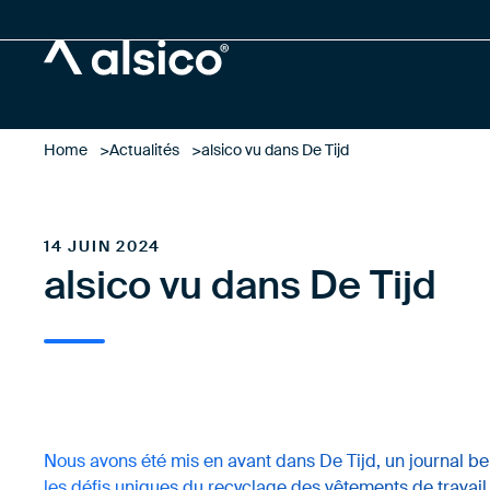
Alsico
Home
Actualités
alsico vu dans De Tijd
14 JUIN 2024
alsico vu dans De Tijd
Nous avons été mis en avant dans De Tijd, un journal bel
les défis uniques du recyclage des vêtements de travail