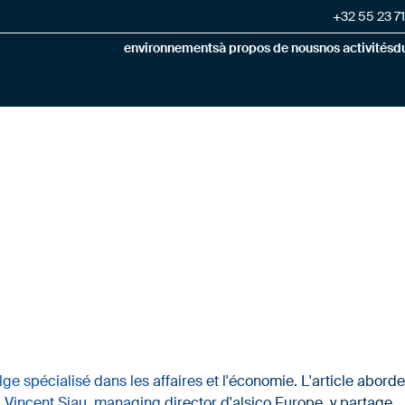
+32 55 23 71
environnements
à propos de nous
nos activités
du
ge spécialisé dans les affaires et l'économie. L'article aborde
. Vincent Siau, managing director d'alsico Europe, y partage