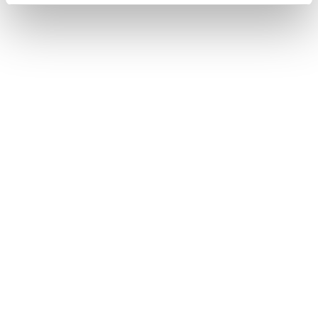
transformant les vêtements de travail en fin
de vie en nouvelles ressources précieuses.
Cette étape joue un rôle clé dans la
réduction des déchets et la maximisation de
la durée de vie des vêtements
professionnels.
Regardez la vidéo