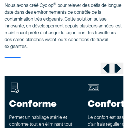
®
Nous avons créé Cyclop
pour relever des défis de longue
date dans des environnements de contrôle de la
contamination très exigeants. Cette solution suisse
innovante, en développement depuis plusieurs années, est
maintenant prête à changer la façon dont les travailleurs
des salles blanches vivent leurs conditions de travail
exigeantes.
Previous sl
Next 
Conforme
Confort
Permet un habillage stérile et
Le confort est assur
conforme tout en éliminant tout
d'air frais régulier qu