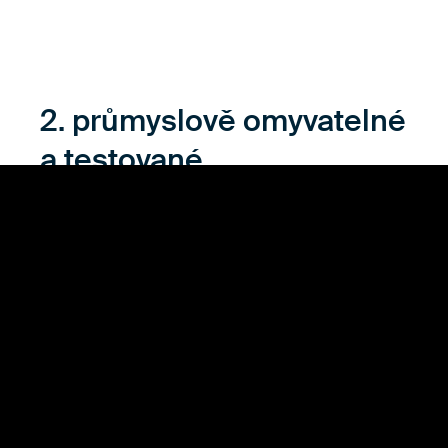
2. průmyslově omyvatelné
a testované
Naše oděvy jsou důkladně testovány, aby splňovaly
nejvyšší průmyslové standardy. Jsou navrženy tak,
aby vydržely průmyslové mytí, poskytují dlouhou
životnost a spolehlivost v náročných prostředích.