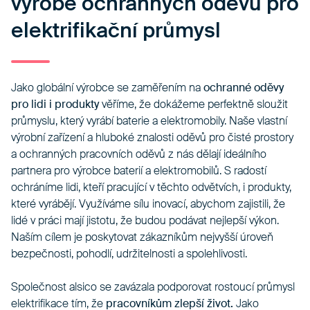
výrobě ochranných oděvů pro
elektrifikační průmysl
Jako globální výrobce se zaměřením na
ochranné oděvy
pro lidi i produkty
věříme, že dokážeme perfektně sloužit
průmyslu, který vyrábí baterie a elektromobily. Naše vlastní
výrobní zařízení a hluboké znalosti oděvů pro čisté prostory
a ochranných pracovních oděvů z nás dělají ideálního
partnera pro výrobce baterií a elektromobilů. S radostí
ochráníme lidi, kteří pracující v těchto odvětvích, i produkty,
které vyrábějí. Využíváme sílu inovací, abychom zajistili, že
lidé v práci mají jistotu, že budou podávat nejlepší výkon.
Naším cílem je poskytovat zákazníkům nejvyšší úroveň
bezpečnosti, pohodlí, udržitelnosti a spolehlivosti.
Společnost alsico se zavázala podporovat rostoucí průmysl
elektrifikace tím, že
pracovníkům zlepší život.
Jako