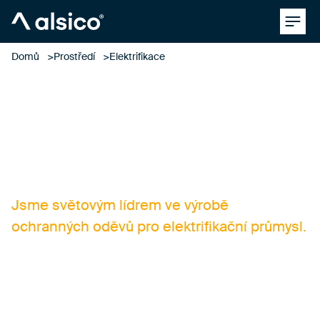
Clos
Alsico
Domů
Prostředí
Elektrifikace
elektrifikace
Jsme světovým lídrem ve výrobě
ochranných oděvů pro elektrifikační průmysl.
Vývoj inovativních řešení pro elektrifikační
průmysl