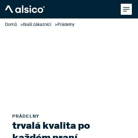
Clos
Alsico
Domů
Naši zákazníci
Prádelny
prádelny
Prvotřídní kvalita a plná podpora
PRÁDELNY
trvalá kvalita po
každém praní