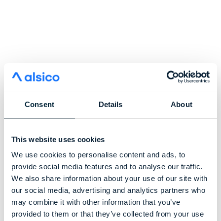
La flexibilité est un réel avantage. Quand
on s’abaisse dans le rayon et qu’on se relève
tout de suite dans la suite du mouvement,
on est vraiment très à l’aise.
Serge, boucher au magasin Colruyt à Ath
Consent
Details
About
Découvrez comment Monviso a transformé la
boucherie
This website uses cookies
We use cookies to personalise content and ads, to
provide social media features and to analyse our traffic.
We also share information about your use of our site with
our social media, advertising and analytics partners who
may combine it with other information that you’ve
provided to them or that they’ve collected from your use