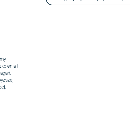
emy
kolenia i
magań.
wyższej
ej.