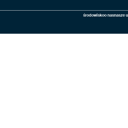
środowisko
o nas
nasze u