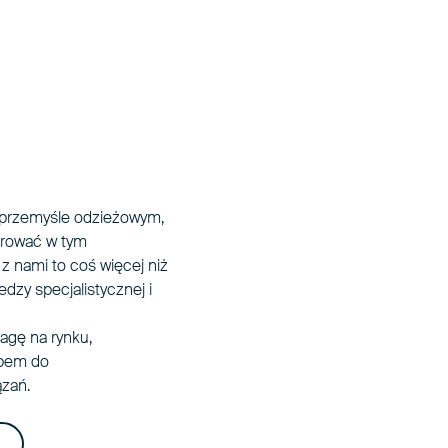
w przemyśle odzieżowym,
erować w tym
 nami to coś więcej niż
edzy specjalistycznej i
agę na rynku,
ępem do
zań.