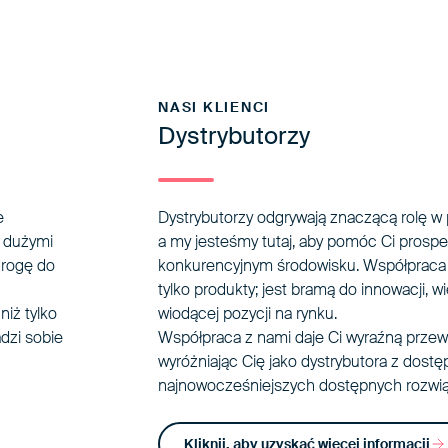
NASI KLIENCI
Dystrybutorzy
e
Dystrybutorzy odgrywają znaczącą rolę 
 dużymi
a my jesteśmy tutaj, aby pomóc Ci prosp
drogę do
konkurencyjnym środowisku. Współpraca z
tylko produkty; jest bramą do innowacji, wi
iż tylko
wiodącej pozycji na rynku.
dzi sobie
Współpraca z nami daje Ci wyraźną przew
wyróżniając Cię jako dystrybutora z dost
najnowocześniejszych dostępnych rozwią
Kliknij, aby uzyskać więcej informacji