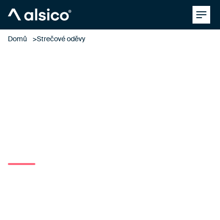
Clos
Alsico
Domů
Strečové oděvy
PRACOVNÍ ODĚVY, KTERÉ SE PŘIZPŮSOBÍ VAŠEMU
POHYBU.