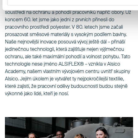
Alsico je globální rodinná firma, která se už téměř sto let
soustředí na ochranu a pohodlí pracovníků napříč obory. Už
koncem 60. let jsme jako jedni z prvních přinesli do
pracovního prostředí polyester. V 80. letech jsme začali
prosazovat směsové materiály s vysokým podílem bavlny.
Naše nejnovější inovace posouvá vývoj ještě dál – přináší
jedinečnou technologii, která zajišťuje nejen výjimečnou
ochranu, ale také maximální pohodlí a volnost pohybu. Tato
technologie nese jméno ALSIFLEX® – vznikla v Alsico
Academy, našem vlastním vývojovém centru uvnitř skupiny
Alsico. Jejím úkolem je vytvářet ty nejpokročilejší textilie,
které zajistí, že pracovní oděvy budoucnosti budou stejně
výkonné jako lidé, kteří je nosí.