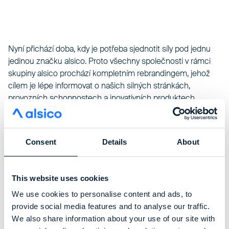
Nyní přichází doba, kdy je potřeba sjednotit síly pod jednu
jedinou značku alsico. Proto všechny společnosti v rámci
skupiny alsico prochází kompletním rebrandingem, jehož
cílem je lépe informovat o našich silných stránkách,
provozních schopnostech a inovativních produktech.
S novým názvem bude naše úsilí ještě intenzivnější. Rádi
bychom se stali nejrespektovanější a nejodpovědnější
společností na výrobu pracovních oděvů na světě.
Consent
Details
About
Doufáme, že tento přechod uvítáte a společně s námi bude
růst i váš byznys. Pokud máte jakékoliv dotazy, neváhejte se
obrátit na naše obchodní oddělení e-mailem nebo
This website uses cookies
telefonicky.
We use cookies to personalise content and ads, to
Poprvé se nová globální strategie prezentovala na
veletrhu
provide social media features and to analyse our traffic.
A+A
v Düsseldorfu
.
We also share information about your use of our site with