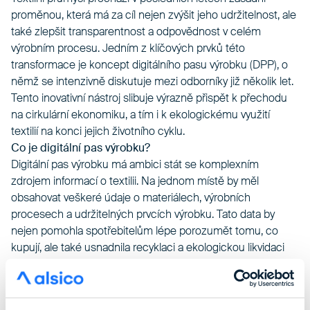
proměnou, která má za cíl nejen zvýšit jeho udržitelnost, ale
také zlepšit transparentnost a odpovědnost v celém
výrobním procesu. Jedním z klíčových prvků této
transformace je koncept digitálního pasu výrobku (DPP), o
němž se intenzivně diskutuje mezi odborníky již několik let.
Tento inovativní nástroj slibuje výrazně přispět k přechodu
na cirkulární ekonomiku, a tím i k ekologickému využití
textilií na konci jejich životního cyklu.
Co je digitální pas výrobku?
Digitální pas výrobku má ambici stát se komplexním
zdrojem informací o textilii. Na jednom místě by měl
obsahovat veškeré údaje o materiálech, výrobních
procesech a udržitelných prvcích výrobku. Tato data by
nejen pomohla spotřebitelům lépe porozumět tomu, co
kupují, ale také usnadnila recyklaci a ekologickou likvidaci
textilií po ukončení jejich životnosti.
Zatímco detaily o přesné formě DPP jsou stále v přípravě, je
již jasné, že bude na textilních výrobcích přítomen ve formě