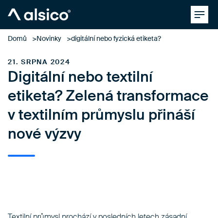
Clos
Alsico
Domů
Novinky
digitální nebo fyzická etiketa?
21. SRPNA 2024
Digitální nebo textilní
etiketa? Zelená transformace
v textilním průmyslu přináší
nové výzvy
Textilní průmysl prochází v posledních letech zásadní