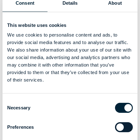
čipu. Tento čip bude shromažďovat a uchovávat informace,
Consent
Details
About
které budou přístupné jak pro výrobce a recyklátory, tak i pro
spotřebitele.
Digitální etiketa: budoucnost spotřebitelských informací?
This website uses cookies
Jedním z nejzajímavějších aspektů digitálního pasu výrobku
We use cookies to personalise content and ads, to
je možnost využít jeho část jako digitální etiketu. Tato
provide social media features and to analyse our traffic.
etiketa, čitelná prostřednictvím mobilní aplikace, by mohla
We also share information about your use of our site with
zobrazovat pouze ty informace, které jsou legislativně
our social media, advertising and analytics partners who
požadované a pro spotřebitele nejdůležitější – například
may combine it with other information that you’ve
výrobce, velikost, materiálové složení a doporučenou péči.
provided to them or that they’ve collected from your use
Právě digitální etiketa se stala předmětem intenzivní
of their services.
diskuse v odborných kruzích. Podle nedávného průzkumu
spotřebitelského chování, který provedla organizace
GINETEX v roce 2023, je
pro 80 % spotřebitelů etiketa na
Consent
textilních výrobcích důležitá
. Tito spotřebitelé očekávají, že
Necessary
Selection
naleznou instrukce k péči přímo na štítku, a to bez ohledu
na to, zda je fyzický nebo digitální.
Preferences
Fyzická vs. digitální etiketa: Jaký je názor trhu?
GINTEX
oslovil zástupce
Svazu českých a moravských