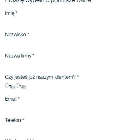
Proszę wypełnić poniższe dane
Imię
*
Nazwisko
*
Nazwa firmy
*
Czy jesteś już naszym klientem?
*
Tak
Nie
Email
*
Telefon
*