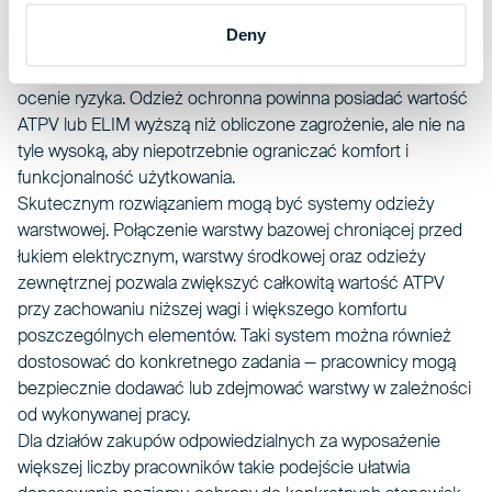
całkowicie go eliminuje.
Deny
Właściwym podejściem jest dobór odzieży roboczej do
rzeczywistego poziomu energii incidentowej określonego w
ocenie ryzyka. Odzież ochronna powinna posiadać wartość
ATPV lub ELIM wyższą niż obliczone zagrożenie, ale nie na
tyle wysoką, aby niepotrzebnie ograniczać komfort i
funkcjonalność użytkowania.
Skutecznym rozwiązaniem mogą być systemy odzieży
warstwowej. Połączenie warstwy bazowej chroniącej przed
łukiem elektrycznym, warstwy środkowej oraz odzieży
zewnętrznej pozwala zwiększyć całkowitą wartość ATPV
przy zachowaniu niższej wagi i większego komfortu
poszczególnych elementów. Taki system można również
dostosować do konkretnego zadania — pracownicy mogą
bezpiecznie dodawać lub zdejmować warstwy w zależności
od wykonywanej pracy.
Dla działów zakupów odpowiedzialnych za wyposażenie
większej liczby pracowników takie podejście ułatwia