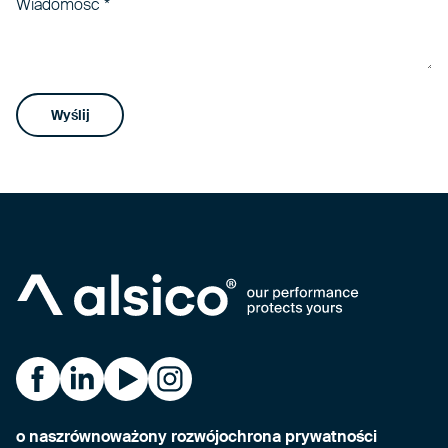
Wiadomość
*
Wyślij
Alsico Czechia na Facebooku
Alsico Czechia na LinkedIn
Alsico Czechia na YouTube
Alsico Czechia na Instagramu
o nas
zrównoważony rozwój
ochrona prywatności