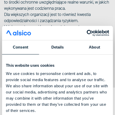
to środki ochronne uwzględniające realne warunki, w jakich
wykonywana jest codzienna praca.
Dla większych organizacji jest to również kwestia
odpowiedzialności i zarządzania ryzykiem.
Udokumentowane i konsekwentnie przestrzegane
procedury bezpieczeństwa potwierdzają, że organizacja
wywiązuje się ze swojego obowiązku zapewnienia
bezpiecznych warunków pracy. W przypadku incydentu
Consent
Details
About
właśnie te procesy stanowią istotną ochronę zarówno dla
pracowników, jak i pracodawcy. Nieformalna praktyka, nawet
jeśli wydaje się skuteczna i oparta na doświadczeniu, nie
This website uses cookies
zapewnia takiego poziomu bezpieczeństwa.
We use cookies to personalise content and ads, to
provide social media features and to analyse our traffic.
We also share information about your use of our site with
our social media, advertising and analytics partners who
may combine it with other information that you’ve
mit 6: „cięższe i bardziej
provided to them or that they’ve collected from your use
of their services.