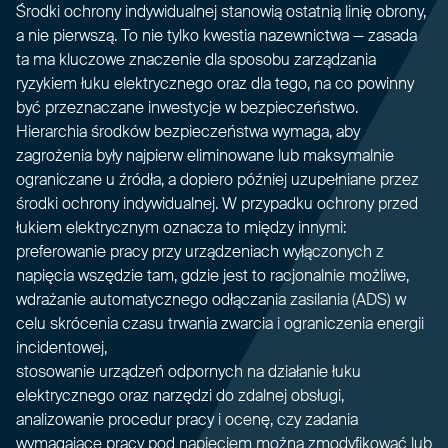
Środki ochrony indywidualnej stanowią ostatnią linię obrony,
a nie pierwszą. To nie tylko kwestia nazewnictwa — zasada
ta ma kluczowe znaczenie dla sposobu zarządzania
ryzykiem łuku elektrycznego oraz dla tego, na co powinny
być przeznaczane inwestycje w bezpieczeństwo.
Hierarchia środków bezpieczeństwa wymaga, aby
zagrożenia były najpierw eliminowane lub maksymalnie
ograniczane u źródła, a dopiero później uzupełniane przez
środki ochrony indywidualnej. W przypadku ochrony przed
łukiem elektrycznym oznacza to między innymi:
preferowanie pracy przy urządzeniach wyłączonych z
napięcia wszędzie tam, gdzie jest to racjonalnie możliwe,
wdrażanie automatycznego odłączania zasilania (ADS) w
celu skrócenia czasu trwania zwarcia i ograniczenia energii
incidentowej,
stosowanie urządzeń odpornych na działanie łuku
elektrycznego oraz narzędzi do zdalnej obsługi,
analizowanie procedur pracy i ocenę, czy zadania
wymagające pracy pod napięciem można zmodyfikować lub