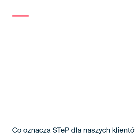
systematycznie rozwijamy nasze procesy w 
Viktoria Jochmanová, dyrektor ALSICO Czechia
Co oznacza STeP dla naszych klient