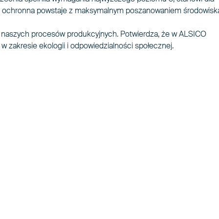
a i ochronna powstaje z maksymalnym poszanowaniem środowiska
 naszych procesów produkcyjnych. Potwierdza, że w ALSICO
 zakresie ekologii i odpowiedzialności społecznej.
ejrzystym i wiarygodnym partnerem. Uzyskanie c
o naszego zespołu oraz potwierdzeniem, że w A