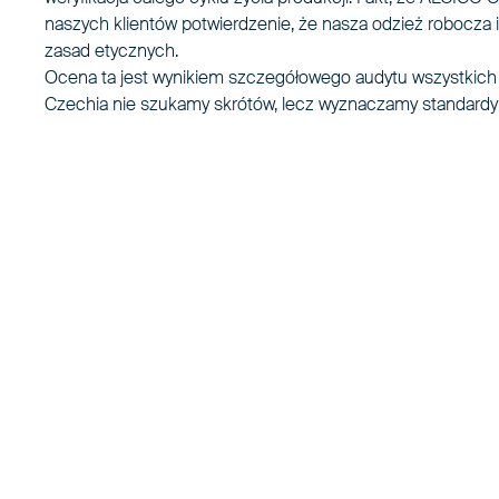
naszych klientów potwierdzenie, że nasza odzież robocz
zasad etycznych.
Ocena ta jest wynikiem szczegółowego audytu wszystkich
Czechia nie szukamy skrótów, lecz wyznaczamy standardy w
„Naszym celem jest bycie dla klientów prz
jest wynikiem długofalowych działań całeg