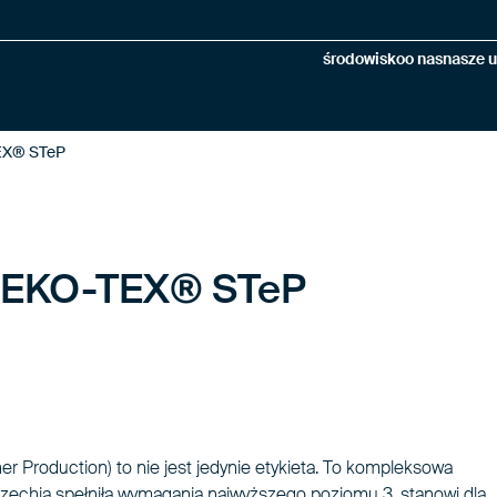
środowisko
o nas
nasze u
TEX® STeP
 OEKO-TEX® STeP
r Production) to nie jest jedynie etykieta. To kompleksowa
 Czechia spełniła wymagania najwyższego poziomu 3, stanowi dla