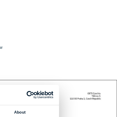
 w
About