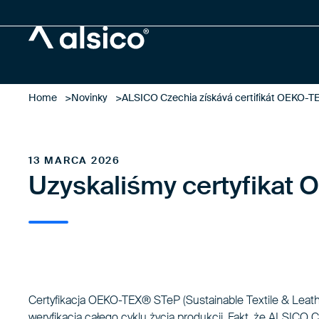
Alsico
Home
Novinky
ALSICO Czechia získává certifikát OEKO-
13 MARCA 2026
Uzyskaliśmy certyfikat
Certyfikacja OEKO-TEX® STeP (Sustainable Textile & Leathe
weryfikacja całego cyklu życia produkcji. Fakt, że ALSICO