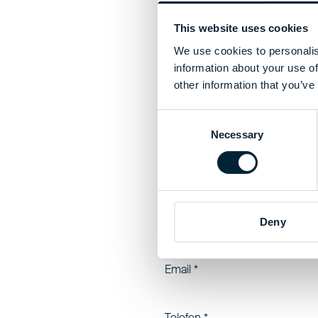
This website uses cookies
Proszę wypełnić poniżs
We use cookies to personalis
information about your use of
Imię
*
other information that you’ve
Consent
Nazwisko
*
Necessary
Selection
Nazwa firmy
*
Czy jesteś już naszym kliente
Deny
Tak
Nie
Email
*
Telefon
*