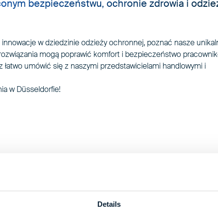
onym bezpieczeństwu, ochronie zdrowia i odzie
innowacje w dziedzinie odzieży ochronnej, poznać nasze unikal
ze rozwiązania mogą poprawić komfort i bezpieczeństwo pracownik
z łatwo umówić się z naszymi przedstawicielami handlowymi i
ia w Düsseldorfie!
SKONTAKTUJ SIĘ Z NAMI
formularz kontaktowy
Details