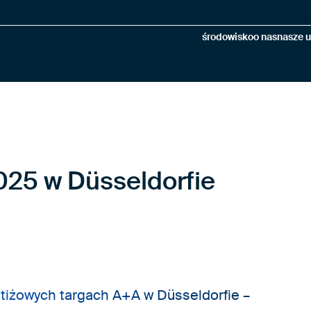
środowisko
o nas
nasze u
025 w Düsseldorfie
stiżowych targach A+A w Düsseldorfie –