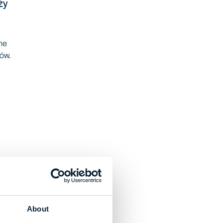
ży
ne
ów.
About