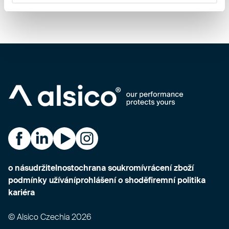
Alsico Czechia na Facebooku
Alsico Czechia na LinkedIn
Alsico Czechia na YouTube
Alsico Czechia na Instagramu
o nás
udržitelnost
ochrana soukromí
vrácení zboží
podmínky užívání
prohlášení o shodě
firemní politika
kariéra
© Alsico Czechia 2026