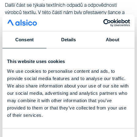
Další část se týkala textilních odpadů a odpovědnosti
výrobců textilu. V této části nám byly přestaveny šance a
rizika EPR z pohledu textilního a oděvního průmyslu.
Dozvěděli jsme se také, jak jsou na povinný separovaný sběr
použitého textilu připraveny města a obce. Dostali jsme i
Consent
Details
About
informace o aktuálním stavu nastavení podmínek ke
stanovení ekologické stopy textilních výrobků z pohledu
jejich potenciální životnosti (End of Life).
This website uses cookies
Po poledni byla dalším tématem udržitelná textilní výroba.
Představena nám byla cesta k textilním inovacím cestou
We use cookies to personalise content and ads, to
cirkularity a využití biomateriálů a také operační oděvy v
provide social media features and to analyse our traffic.
kontextu cirkulární ekonomiky a udržitelnosti.
We also share information about your use of our site with
Závěrečná přednáška se týkala recyklace textilu a
our social media, advertising and analytics partners who
inovačních námětů včetně inspirace. Dozvěděli jsme se o
may combine it with other information that you’ve
inovativních technologickým řešeních výroby
provided to them or that they’ve collected from your use
termopojených NT z recyklovaného textilu. Získali jsem
of their services.
příklady dobré praxe v oblasti dalšího využití použitého
textilu od Diakonie Broumov.
Consent