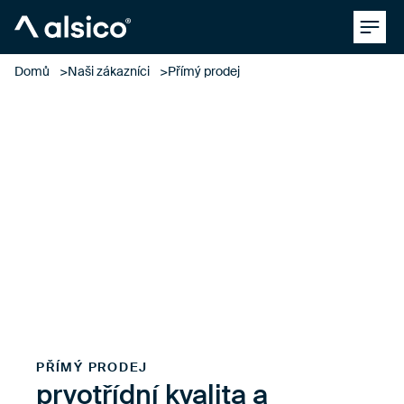
Clos
Alsico
Domů
Naši zákazníci
Přímý prodej
přímý prodej
Váš důvěryhodný partner pro vysoce
výkonné oděvy
PŘÍMÝ PRODEJ
prvotřídní kvalita a