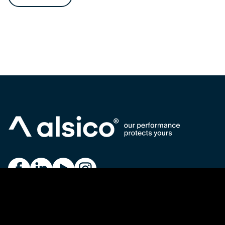
Alsico on Facebook
Alsico on LinkedIn
Alsico on YouTube
Alsico on Instagram
over ons
duurzaamheid
privacy policy
algemene voorwaarden
jobs