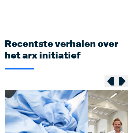
Recentste verhalen over
het arx initiatief
Previous sl
Next 