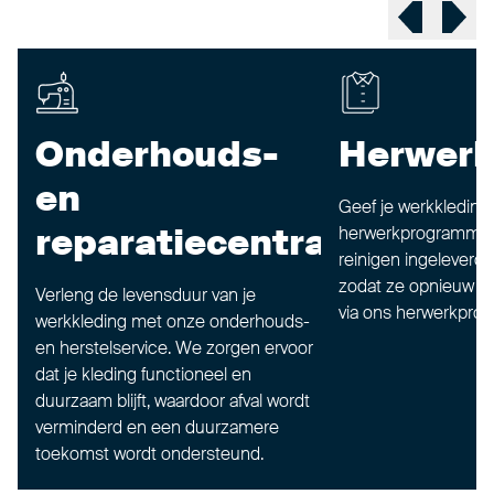
Previous sl
Next 
Onderhouds-
Herwer
en
Geef je werkkledin
reparatiecentra
herwerkprogramma.
reinigen ingeleverde
zodat ze opnieuw b
Verleng de levensduur van je
via ons herwerkpro
werkkleding met onze onderhouds-
en herstelservice. We zorgen ervoor
dat je kleding functioneel en
duurzaam blijft, waardoor afval wordt
verminderd en een duurzamere
toekomst wordt ondersteund.