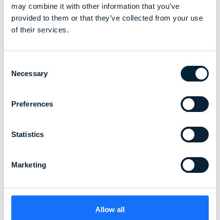
We willen ook kennis/inzichten delen en anderen
may combine it with other information that you’ve
inspireren door te "laten zien" hoe we dingen
provided to them or that they’ve collected from your use
vandaag de dag doen en door van elkaar te leren;
of their services.
samen werken aan een betere toekomst voor de
professionele kledingindustrie.
Consent
De kern van de oplossing ligt in onszelf en vereist
Necessary
Selection
een gedragsverandering.
Preferences
Statistics
Marketing
Allow all