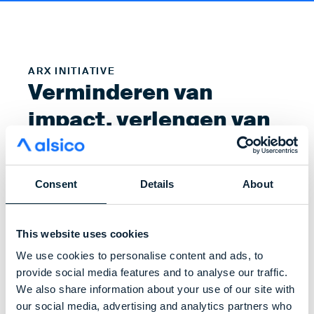
ARX INITIATIVE
Verminderen van
impact, verlengen van
levensduur
Consent
Details
About
Het arx initiatief is wij die onze verantwoordelijkheid
nemen, onze impact verminderen door
This website uses cookies
kwaliteitskleding te maken, de levensduur verlengen
door reparatie aan te bieden voor onze
We use cookies to personalise content and ads, to
kledingstukken, en het
verzamelen van
provide social media features and to analyse our traffic.
kledingstukken
vergemakkelijken wanneer ze klaar
We also share information about your use of our site with
zijn voor een tweede leven.
our social media, advertising and analytics partners who