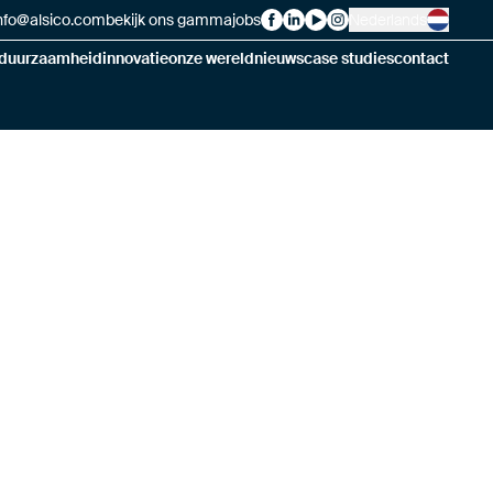
nfo@alsico.com
bekijk ons gamma
jobs
Nederlands
Alsico on Facebook
Alsico on LinkedIn
Alsico on YouTube
Alsico on Instagram
duurzaamheid
innovatie
onze wereld
nieuws
case studies
contact