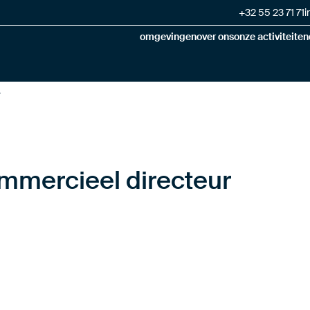
+32 55 23 71 71
i
omgevingen
over ons
onze activiteiten
r
mmercieel directeur