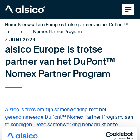
Clos
Alsico
Home
Nieuws
alsico Europe is trotse partner van het DuPont™
Nomex Partner Program
7 JUNI 2024
alsico Europe is trotse
partner van het DuPont™
Nomex Partner Program
Alsico is trots om zijn samenwerking met het
gerenommeerde DuPont™ Nomex
Partner Program. aan
te kondigen. Deze samenwerking benadrukt onze
toewijding aan het leveren van hoogwaardige
vlamvertragende (FR) kleding die veiligheid, comfort en