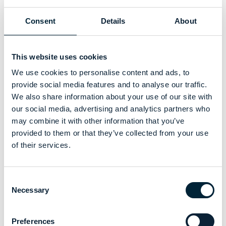
betrouwbaarheid voor alle dragers vooropstelt.
Consent
Details
About
Door de krachten te bundelen met DuPont™, een
wereldleider in veiligheids- en beschermingsoplossingen,
This website uses cookies
zorgen we ervoor dat onze vlamvertragende (FR) kleding
aan de hoogste industriestandaarden voldoet. Deze
We use cookies to personalise content and ads, to
samenwerking stelt ons in staat om producten aan te
provide social media features and to analyse our traffic.
bieden die niet alleen uitzonderlijke bescherming bieden,
We also share information about your use of our site with
maar ook superieur comfort en duurzaamheid.
our social media, advertising and analytics partners who
Dankzij onze premium FR-kleding kunt u erop vertrouwen
may combine it with other information that you’ve
dat u bent uitgerust met het beste op het gebied van
provided to them or that they’ve collected from your use
veiligheid en innovatie. Blijf veilig, comfortabel en vol
of their services.
vertrouwen met onze geavanceerde beschermende
kleding.
Consent
Necessary
Selection
Ontdek onze oplossingen voor PBM-kleding
Preferences