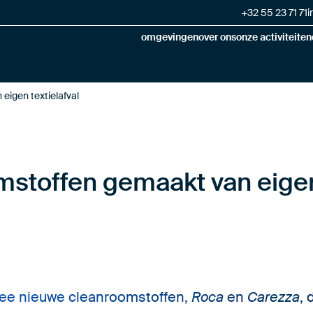
+32 55 23 71 71
i
omgevingen
over ons
onze activiteiten
eigen textielafval
mstoffen gemaakt van eigen
twee nieuwe cleanroomstoffen,
Roca
en
Carezza
, 