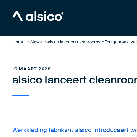
Alsico
Home
News
alsico lanceert cleanroomstoffen gemaakt van 
10 MAART 2026
alsico lanceert cleanroo
Werkkleding fabrikant alsico introduceert 