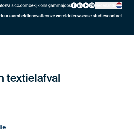
nfo@alsico.com
bekijk ons gamma
jobs
Nederlands
Alsico on Facebook
Alsico on LinkedIn
Alsico on YouTube
Alsico on Instagram
duurzaamheid
innovatie
onze wereld
nieuws
case studies
contact
 textielafval
die