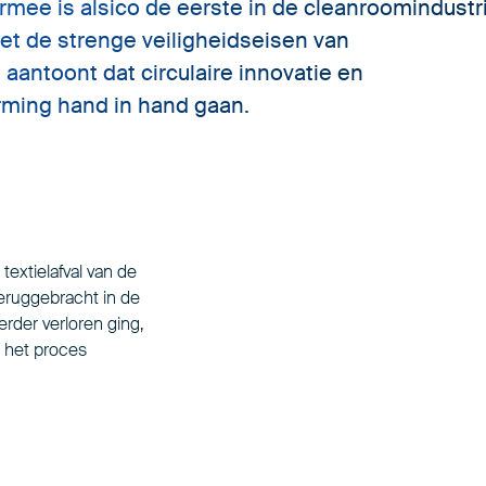
armee is alsico de eerste in de cleanroomindustr
et de strenge veiligheidseisen van
aantoont dat circulaire innovatie en
ing hand in hand gaan.
textielafval van de
teruggebracht in de
erder verloren ging,
e het proces