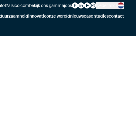
nfo@alsico.com
bekijk ons gamma
jobs
Nederlands
Alsico on Facebook
Alsico on LinkedIn
Alsico on YouTube
Alsico on Instagram
duurzaamheid
innovatie
onze wereld
nieuws
case studies
contact
e