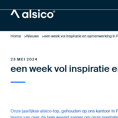
Alsico
Home
Nieuws
een week vol inspiratie en samenwerking in 
23 MEI 2024
een week vol inspiratie
Onze jaarlijkse alsico-top, gehouden op ons kantoor in
teams van over de hele wereld samen om onze prestatie