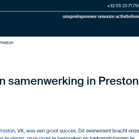
+32 55 23 71 71
i
omgevingen
over ons
onze activiteiten
Preston
 en samenwerking in Preston
 Preston, VK, was een groot succes. Dit evenement bracht onz
s te vieren, onze groei te bespreken en toekomstplannen te