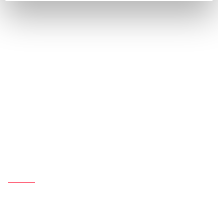
"Naše vášeň pro vytváření toho nejlepšího a
nejmodernějšího pracovního oblečení na
světě vychází z rodinných kořenů našich
zakladatelů, z DNA naší společnosti a z
hluboké víry, že pokud my budeme podávat
ten nejlepší výkon, umožníme to samé i
pracovníkům po celém světě."
Gauthier Siau
,
CEO v Alsico Group