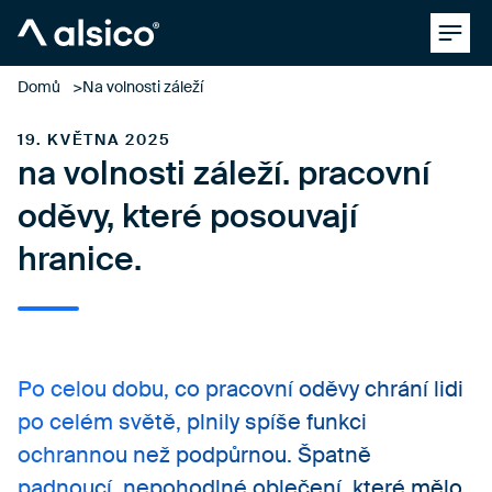
Clos
Alsico
Domů
Na volnosti záleží
19. KVĚTNA 2025
na volnosti záleží. pracovní
oděvy, které posouvají
hranice.
Po celou dobu, co pracovní oděvy chrání lidi
po celém světě, plnily spíše funkci
ochrannou než podpůrnou. Špatně
padnoucí, nepohodlné oblečení, které mělo