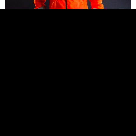
jádro našich inovací
Jako globální společnost si plně uvědomujeme svou
odpovědnost a neúnavně pracujeme na tom, abychom
udělali maximum. Dokonce natolik, že jsme vytvořili vlastní
akademii – funkční tým odborníků, kteří pomáhají řídit
směřování firmy k novým obzorům. To vše je postaveno na
dvou pilířích: na lidech a oděvech.
Protože lidé a oděvy jsou jádrem našeho podnikání. Alsico