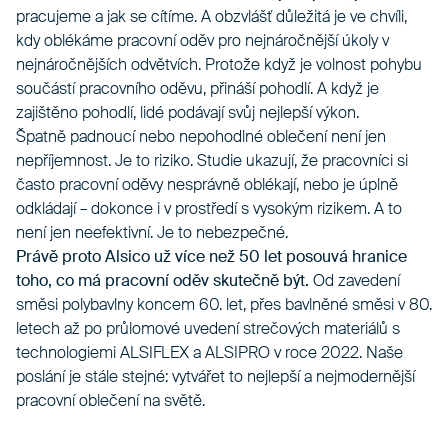
pracujeme a jak se cítíme. A obzvlášť důležitá je ve chvíli,
kdy oblékáme pracovní oděv pro nejnáročnější úkoly v
nejnáročnějších odvětvích. Protože když je volnost pohybu
součástí pracovního oděvu, přináší pohodlí. A když je
zajištěno pohodlí, lidé podávají svůj nejlepší výkon.
Špatně padnoucí nebo nepohodlné oblečení není jen
nepříjemnost. Je to riziko. Studie ukazují, že pracovníci si
často pracovní oděvy nesprávně oblékají, nebo je úplně
odkládají – dokonce i v prostředí s vysokým rizikem. A to
není jen neefektivní. Je to nebezpečné.
Právě proto Alsico už více než 50 let posouvá hranice
toho, co má pracovní oděv skutečně být.
Od zavedení
směsi polybavlny koncem 60. let, přes bavlněné směsi v 80.
letech až po průlomové uvedení strečových materiálů s
technologiemi ALSIFLEX a ALSIPRO v roce 2022. Naše
poslání je stále stejné: vytvářet to nejlepší a nejmodernější
pracovní oblečení na světě.