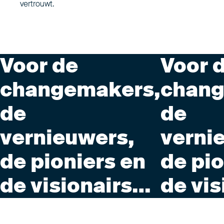
vertrouwt.
Voor de
Voor 
changemakers,
chang
de
de
vernieuwers,
verni
de pioniers en
de pio
de visionairs…
de vi