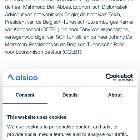
de heer Mahmoud Ben Abbes, Economisch Diplomatiek
Adviseur van het Koninkrijk België; de heer Kais Fekih,
President van de Belgisch-Tunesisch-Luxemburgse Kamer
van Koophandel (CCTBL); de heer Tony Van Wijnsberghe,
vertegenwoordiger van SCF Tunisië; en de heer Johnny De
Meirsman, President van de Belgisch-Tunesische Raad
voor Economisch Bestuur (CGEBT).
Bij alsico waren we verheugd om de activiteiten, visie en
strategische doelen van ons bedrijf te presenteren. De
delegatie kreeg de kans om meer te leren over onze
Consent
Details
About
bijdragen aan de lokale economie en de voortdurende
samenwerking tussen België en Tunesië. Ze uitten hun
waardering voor ons vakmanschap, professionaliteit en
This website uses cookies
sterke bedrijfswaarden.
We use cookies to personalise content and ads, to
Het bezoek werd afgesloten met een gedeelde interesse in
provide social media features and to analyse our traffic.
het verkennen van toekomstige partnerschappen en