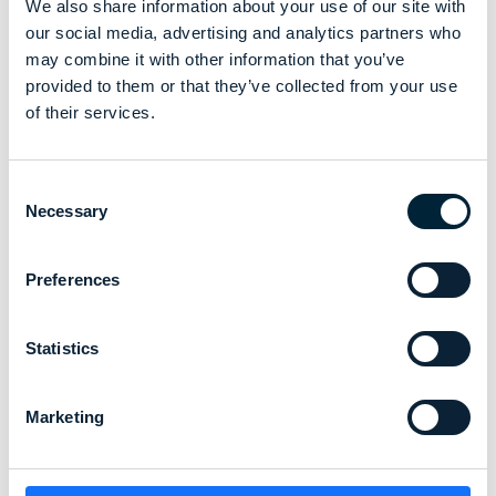
We also share information about your use of our site with
initiatieven die gericht zijn op het verder versterken van de
our social media, advertising and analytics partners who
economische banden tussen België en Tunesië. Dit bezoek
may combine it with other information that you’ve
benadrukte onze voortdurende rol in het bevorderen van
provided to them or that they’ve collected from your use
economische samenwerking en onderstreepte de sterke
of their services.
banden tussen onze twee landen.
Consent
Necessary
Selection
Preferences
Statistics
Marketing