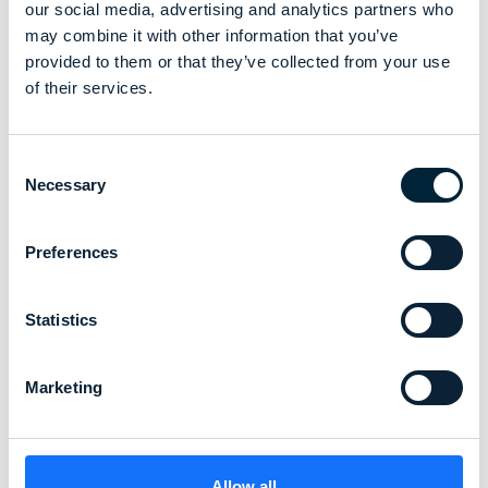
our social media, advertising and analytics partners who
may combine it with other information that you’ve
22 APRIL 2026
provided to them or that they’ve collected from your use
of their services.
alsico wint Changemakers award in de
strijd tegen klimaatverandering
Consent
Necessary
Selection
Lees meer
Preferences
Innovation
Sustainability
Group
EU
Statistics
17 APRIL 2026
Marketing
alsico wint de Cleanroom Technology
Award 2026
Allow all