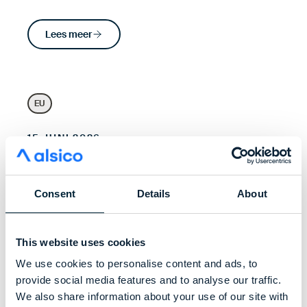
Lees meer
EU
15 JUNI 2026
hoe werkkleding bijdraagt aan hygiëne
en voedselveiligheid
Consent
Details
About
Lees meer
This website uses cookies
We use cookies to personalise content and ads, to
provide social media features and to analyse our traffic.
We also share information about your use of our site with
Innovation
Group
EU
Sustainability
Our World