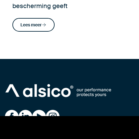
bescherming geeft
Lees meer
Alsico on Facebook
Alsico on LinkedIn
Alsico on YouTube
Alsico on Instagram
over ons
duurzaamheid
privacy policy