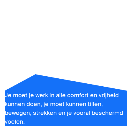
response
Wanneer mensenlevens
in gevaar zijn, moet je
kunnen presteren
zonder beperkingen
Je moet je werk in alle comfort en vrijheid
kunnen doen, je moet kunnen tillen,
bewegen, strekken en je vooral beschermd
voelen.