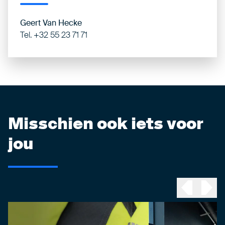
Geert Van Hecke
Tel. +32 55 23 71 71
Misschien ook iets voor
jou
Previous sl
Next 