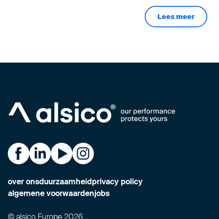
Lees meer
Alsico on Facebook
Alsico on LinkedIn
Alsico on YouTube
Alsico on Instagram
over ons
duurzaamheid
privacy policy
algemene voorwaarden
jobs
© alsico Europe 2026