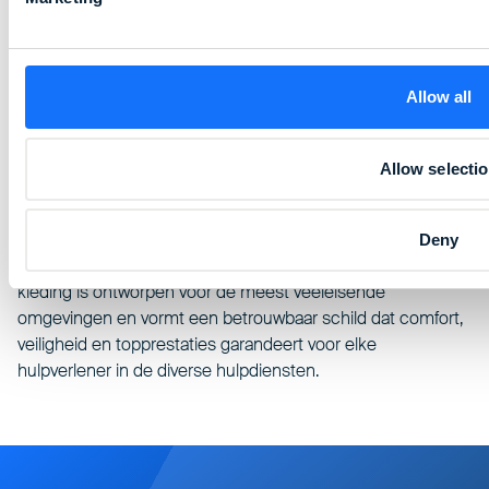
Oplossingen voor
Allow all
eerstehulpverleners
Allow selecti
Onze kleding, die alle hulpverleners voorbereidt op de
Deny
zwaarste omstandigheden, herdefinieert veerkracht. Onze
kleding is ontworpen voor de meest veeleisende
omgevingen en vormt een betrouwbaar schild dat comfort,
veiligheid en topprestaties garandeert voor elke
hulpverlener in de diverse hulpdiensten.